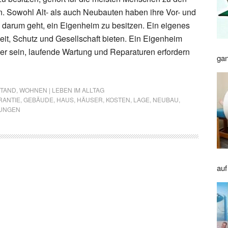
. Sowohl Alt- als auch Neubauten haben ihre Vor- und
 darum geht, ein Eigenheim zu besitzen. Ein eigenes
it, Schutz und Gesellschaft bieten. Ein Eigenheim
er sein, laufende Wartung und Reparaturen erfordern
gan
STAND
,
WOHNEN | LEBEN IM ALLTAG
RANTIE
,
GEBÄUDE
,
HAUS
,
HÄUSER
,
KOSTEN
,
LAGE
,
NEUBAU
,
UNGEN
auf