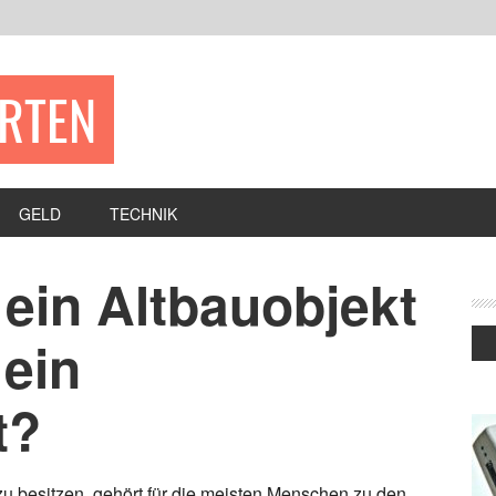
ERTEN
GELD
TECHNIK
, ein Altbauobjekt
 ein
t?
u besitzen, gehört für die meisten Menschen zu den