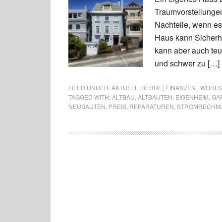
Traumvorstellungen
Nachteile, wenn es
Haus kann Sicherhe
kann aber auch teu
und schwer zu […]
FILED UNDER:
AKTUELL
,
BERUF | FINANZEN | WOHL
TAGGED WITH:
ALTBAU
,
ALTBAUTEN
,
EIGENHEIM
,
GA
NEUBAUTEN
,
PREIS
,
REPARATUREN
,
STROMRECHN