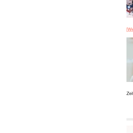
[We
Zei