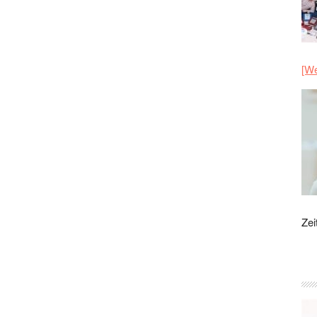
[We
Zei