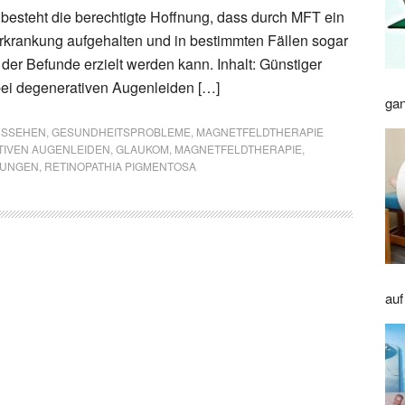
besteht die berechtigte Hoffnung, dass durch MFT ein
Erkrankung aufgehalten und in bestimmten Fällen sogar
der Befunde erzielt werden kann. Inhalt: Günstiger
bei degenerativen Augenleiden […]
gan
AUSSEHEN
,
GESUNDHEITSPROBLEME
,
MAGNETFELDTHERAPIE
IVEN AUGENLEIDEN
,
GLAUKOM
,
MAGNETFELDTHERAPIE
,
RUNGEN
,
RETINOPATHIA PIGMENTOSA
auf