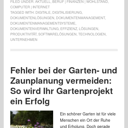
FILED UNDER:
AKTUELL
,
BERUF | FINANZEN | WOHLSTAND
,
COMPUTER | INTERNET
TAGGED WITH:
DIGITALE
,
DIGITALISIERUNG
,
DOKUMENTENLÖSUNGEN
,
DOKUMENTENMANAGEMENT
,
DOKUMENTENMANAGEMENTSYSTEME
,
DOKUMENTENVERWALTUNG
,
EFFIZIENZ
,
LÖSUNGEN
,
PRODUKTIVITÄT
,
SOFTWARELÖSUNGEN
,
TECHNOLOGIEN
,
UNTERNEHMEN
Fehler bei der Garten- und
Zaunplanung vermeiden:
So wird Ihr Gartenprojekt
ein Erfolg
Ein schöner Garten ist für viele
Menschen ein Ort der Ruhe
und Erholung. Doch gerade