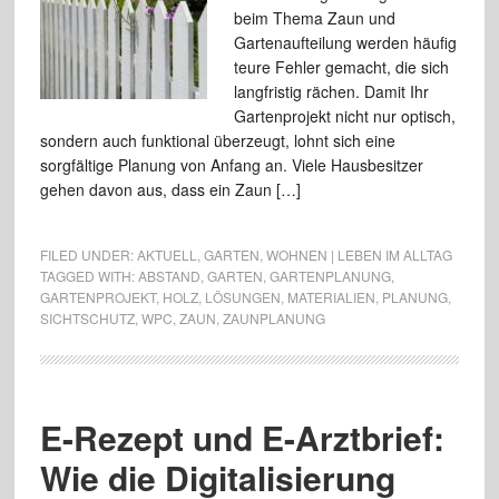
beim Thema Zaun und
Gartenaufteilung werden häufig
teure Fehler gemacht, die sich
langfristig rächen. Damit Ihr
Gartenprojekt nicht nur optisch,
sondern auch funktional überzeugt, lohnt sich eine
sorgfältige Planung von Anfang an. Viele Hausbesitzer
gehen davon aus, dass ein Zaun […]
FILED UNDER:
AKTUELL
,
GARTEN
,
WOHNEN | LEBEN IM ALLTAG
TAGGED WITH:
ABSTAND
,
GARTEN
,
GARTENPLANUNG
,
GARTENPROJEKT
,
HOLZ
,
LÖSUNGEN
,
MATERIALIEN
,
PLANUNG
,
SICHTSCHUTZ
,
WPC
,
ZAUN
,
ZAUNPLANUNG
E-Rezept und E-Arztbrief:
Wie die Digitalisierung