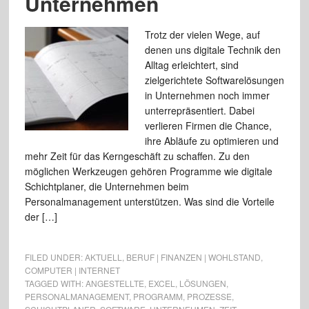
Unternehmen
Trotz der vielen Wege, auf
denen uns digitale Technik den
Alltag erleichtert, sind
zielgerichtete Softwarelösungen
in Unternehmen noch immer
unterrepräsentiert. Dabei
verlieren Firmen die Chance,
ihre Abläufe zu optimieren und
mehr Zeit für das Kerngeschäft zu schaffen. Zu den
möglichen Werkzeugen gehören Programme wie digitale
Schichtplaner, die Unternehmen beim
Personalmanagement unterstützen. Was sind die Vorteile
der […]
FILED UNDER:
AKTUELL
,
BERUF | FINANZEN | WOHLSTAND
,
COMPUTER | INTERNET
TAGGED WITH:
ANGESTELLTE
,
EXCEL
,
LÖSUNGEN
,
PERSONALMANAGEMENT
,
PROGRAMM
,
PROZESSE
,