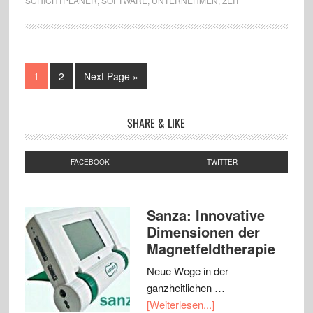
SCHICHTPLANER
,
SOFTWARE
,
UNTERNEHMEN
,
ZEIT
1
2
Next Page »
SHARE & LIKE
FACEBOOK
TWITTER
Sanza: Innovative
Dimensionen der
Magnetfeldtherapie
Neue Wege in der
ganzheitlichen …
[Weiterlesen...]