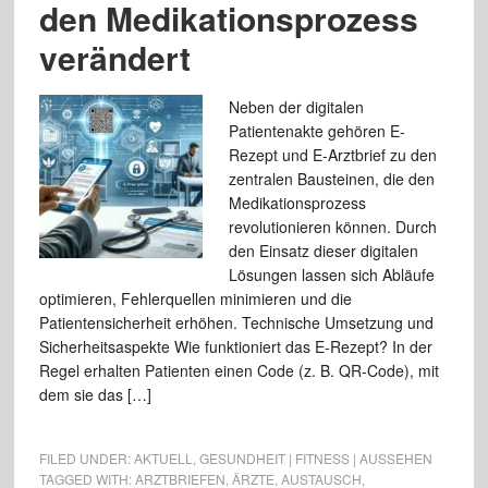
den Medikationsprozess
verändert
Neben der digitalen
Patientenakte gehören E-
Rezept und E-Arztbrief zu den
zentralen Bausteinen, die den
Medikationsprozess
revolutionieren können. Durch
den Einsatz dieser digitalen
Lösungen lassen sich Abläufe
optimieren, Fehlerquellen minimieren und die
Patientensicherheit erhöhen. Technische Umsetzung und
Sicherheitsaspekte Wie funktioniert das E-Rezept? In der
Regel erhalten Patienten einen Code (z. B. QR-Code), mit
dem sie das […]
FILED UNDER:
AKTUELL
,
GESUNDHEIT | FITNESS | AUSSEHEN
TAGGED WITH:
ARZTBRIEFEN
,
ÄRZTE
,
AUSTAUSCH
,