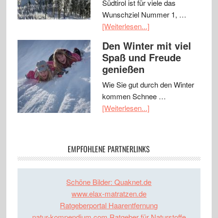
Südtirol ist für viele das
Wunschziel Nummer 1, …
[Weiterlesen...]
Den Winter mit viel
Spaß und Freude
genießen
Wie Sie gut durch den Winter
kommen Schnee …
[Weiterlesen...]
EMPFOHLENE PARTNERLINKS
Schöne Bilder: Quaknet.de
www.elax-matratzen.de
Ratgeberportal Haarentfernung
natur-kompendium.com Ratgeber für Naturstoffe