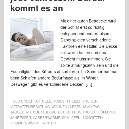
kommt es an
Mit einer guten Bettdecke wird
der Schlaf erst so richtig
entspannend und erholsam.
Dabei spielen verschiedene
Faktoren eine Rolle: Die Decke
soll warm halten und das
Gewicht muss stimmen. Sie
sollte atmungsaktiv sein und die
Feuchtigkeit des Körpers absorbieren. Im Sommer hat man
beim Schlafen andere Bedürfnisse als im Winter.
Deswegen gibt es verschiedene Decken, […]
FILED UNDER:
AKTUELL
,
HOBBY | FREIZEIT | REISEN
,
MATRATZENBERATUNG
,
WOHNEN | LEBEN IM ALLTAG
TAGGED WITH:
BETTDECKE
,
DECKE
,
FEUCHTIGKEIT
,
FÜLLUNG
,
JAHRESZEIT
,
KÖRPERWÄRME
,
SCHLAFEN
,
SCHWITZEN
,
SOMMER
,
WÄRME
,
WINTER