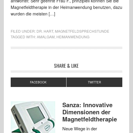
antwortet: Sehr geehrte Frau F., prinzipiell können Sie die
Magnetfeldtherapie in der Heimanwendung benutzen, dazu
wurden die meisten […]
FILED UNDER:
DR. HART
,
MAGNETFELDSPRECHSTUNDE
TAGGED WITH:
AMALGAM
,
HEIMANWENDUNG
SHARE & LIKE
FACEBOOK
TWITTER
Sanza: Innovative
Dimensionen der
Magnetfeldtherapie
Neue Wege in der