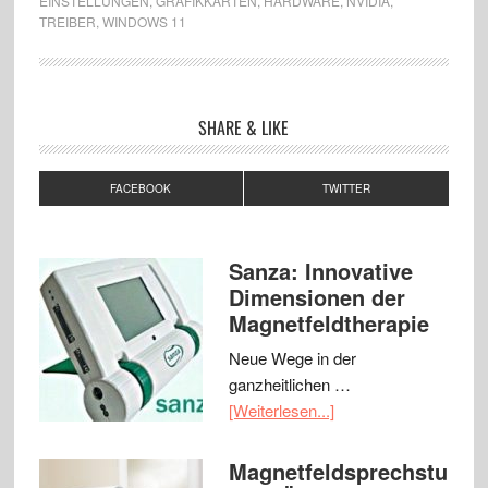
EINSTELLUNGEN
,
GRAFIKKARTEN
,
HARDWARE
,
NVIDIA
,
TREIBER
,
WINDOWS 11
SHARE & LIKE
FACEBOOK
TWITTER
Sanza: Innovative
Dimensionen der
Magnetfeldtherapie
Neue Wege in der
ganzheitlichen …
[Weiterlesen...]
Magnetfeldsprechstu