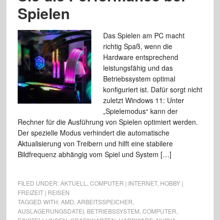
Spielen
Das Spielen am PC macht
richtig Spaß, wenn die
Hardware entsprechend
leistungsfähig und das
Betriebssystem optimal
konfiguriert ist. Dafür sorgt nicht
zuletzt Windows 11: Unter
„Spielemodus“ kann der
Rechner für die Ausführung von Spielen optimiert werden.
Der spezielle Modus verhindert die automatische
Aktualisierung von Treibern und hilft eine stabilere
Bildfrequenz abhängig vom Spiel und System […]
FILED UNDER:
AKTUELL
,
COMPUTER | INTERNET
,
HOBBY |
FREIZEIT | REISEN
TAGGED WITH:
AMD
,
ARBEITSSPEICHER
,
AUSLAGERUNGSDATEI
,
BETRIEBSSYSTEM
,
COMPUTER
,