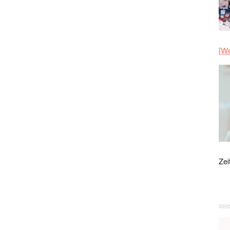
[We
Zei