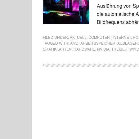
Ausführung von Spi
die automatische Ak
Bildfrequenz abhä
FILED UNDER:
AKTUELL
,
COMPUTER | INTERNET
,
HOB
TAGGED WITH:
AMD
,
ARBEITSSPEICHER
,
AUSLAGER
GRAFIKKARTEN
,
HARDWARE
,
NVIDIA
,
TREIBER
,
WIND