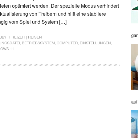
elen optimiert werden. Der spezielle Modus verhindert
tualisierung von Treibern und hilft eine stabilere
ngig vom Spiel und System […]
gan
BY | FREIZEIT | REISEN
UNGSDATEI
,
BETRIEBSSYSTEM
,
COMPUTER
,
EINSTELLUNGEN
,
OWS 11
auf