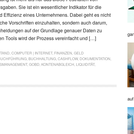
aben. Sie ist ein wesentlicher Indikator für die
nd Effizienz eines Unternehmens. Dabei geht es nicht
iche Vorschriften einzuhalten, sondern auch darum,
scheidungen auf der Grundlage genauer Daten zu
gan
en Tools wird der Prozess vereinfacht und […]
STAND
,
COMPUTER | INTERNET
,
FINANZEN
,
GELD
BUCHFÜHRUNG
,
BUCHHALTUNG
,
CASHFLOW
,
DOKUMENTATION
,
SMANAGEMENT
,
GOBD
,
KONTENABGLEICH
,
LIQUIDITÄT
,
auf