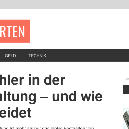
ERTEN
GELD
TECHNIK
hler in der
ltung – und wie
eidet
ung ist mehr als nur das bloße Festhalten von