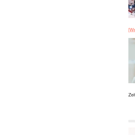
[We
Zei