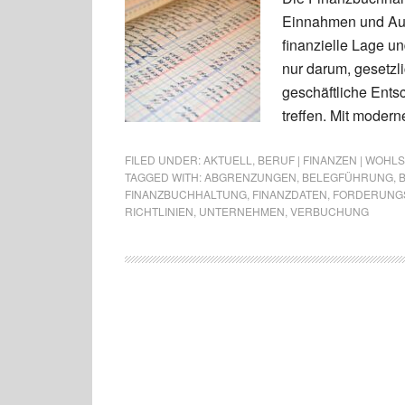
Einnahmen und Ausg
finanzielle Lage u
nur darum, gesetzl
geschäftliche Ent
treffen. Mit modern
FILED UNDER:
AKTUELL
,
BERUF | FINANZEN | WOHL
TAGGED WITH:
ABGRENZUNGEN
,
BELEGFÜHRUNG
,
FINANZBUCHHALTUNG
,
FINANZDATEN
,
FORDERUNG
RICHTLINIEN
,
UNTERNEHMEN
,
VERBUCHUNG