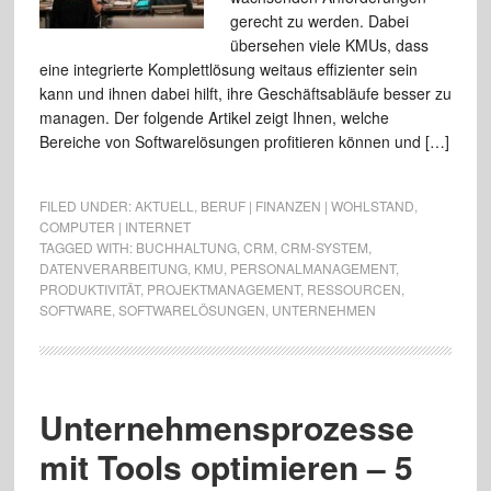
gerecht zu werden. Dabei
übersehen viele KMUs, dass
eine integrierte Komplettlösung weitaus effizienter sein
kann und ihnen dabei hilft, ihre Geschäftsabläufe besser zu
managen. Der folgende Artikel zeigt Ihnen, welche
Bereiche von Softwarelösungen profitieren können und […]
FILED UNDER:
AKTUELL
,
BERUF | FINANZEN | WOHLSTAND
,
COMPUTER | INTERNET
TAGGED WITH:
BUCHHALTUNG
,
CRM
,
CRM-SYSTEM
,
DATENVERARBEITUNG
,
KMU
,
PERSONALMANAGEMENT
,
PRODUKTIVITÄT
,
PROJEKTMANAGEMENT
,
RESSOURCEN
,
SOFTWARE
,
SOFTWARELÖSUNGEN
,
UNTERNEHMEN
Unternehmensprozesse
mit Tools optimieren – 5