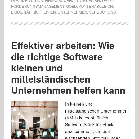
DOKUMENTATION
,
FINANZBUCHHALTUNG
,
FINANZDATEN
,
FORDERUNGSMANAGEMENT
,
GOBD
,
KONTENABGLEICH
,
LIQUIDITÄT
,
RICHTLINIEN
,
UNTERNEHMEN
,
VERBUCHUNG
Effektiver arbeiten: Wie
die richtige Software
kleinen und
mittelständischen
Unternehmen helfen kann
In kleinen und
mittelständischen Unternehmen
(KMU) ist es oft üblich,
Software Stück für Stück
anzusammeln, um den
wachsenden Anforderungen