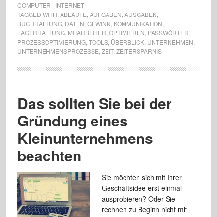
COMPUTER | INTERNET
TAGGED WITH:
ABLÄUFE
,
AUFGABEN
,
AUSGABEN
,
BUCHHALTUNG
,
DATEN
,
GEWINN
,
KOMMUNIKATION
,
LAGERHALTUNG
,
MITARBEITER
,
OPTIMIEREN
,
PASSWÖRTER
,
PROZESSOPTIMIERUNG
,
TOOLS
,
ÜBERBLICK
,
UNTERNEHMEN
,
UNTERNEHMENSPROZESSE
,
ZEIT
,
ZEITERSPARNIS
Das sollten Sie bei der
Gründung eines
Kleinunternehmens
beachten
Sie möchten sich mit Ihrer
Geschäftsidee erst einmal
ausprobieren? Oder Sie
rechnen zu Beginn nicht mit