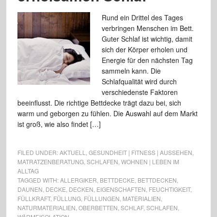
Rund ein Drittel des Tages
verbringen Menschen im Bett.
Guter Schlaf ist wichtig, damit
sich der Körper erholen und
Energie für den nächsten Tag
sammeln kann. Die
Schlafqualität wird durch
verschiedenste Faktoren
beeinflusst. Die richtige Bettdecke trägt dazu bei, sich
warm und geborgen zu fühlen. Die Auswahl auf dem Markt
ist groß, wie also findet […]
FILED UNDER:
AKTUELL
,
GESUNDHEIT | FITNESS | AUSSEHEN
,
MATRATZENBERATUNG
,
SCHLAFEN
,
WOHNEN | LEBEN IM
ALLTAG
TAGGED WITH:
ALLERGIKER
,
BETTDECKE
,
BETTDECKEN
,
DAUNEN
,
DECKE
,
DECKEN
,
EIGENSCHAFTEN
,
FEUCHTIGKEIT
,
FÜLLKRAFT
,
FÜLLUNG
,
FÜLLUNGEN
,
MATERIALIEN
,
NATURMATERIALIEN
,
OBERBETTEN
,
SCHLAF
,
SCHLAFEN
,
WÄRMEISOLATION