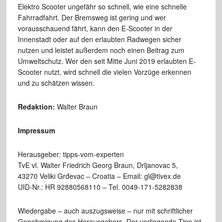
Elektro Scooter ungefähr so schnell, wie eine schnelle
Fahrradfahrt. Der Bremsweg ist gering und wer
vorausschauend fährt, kann den E-Scooter in der
Innenstadt oder auf den erlaubten Radwegen sicher
nutzen und leistet außerdem noch einen Beitrag zum
Umweltschutz. Wer den seit Mitte Juni 2019 erlaubten E-
Scooter nutzt, wird schnell die vielen Vorzüge erkennen
und zu schätzen wissen.
Redaktion:
Walter Braun
Impressum
Herausgeber: tipps-vom-experten
TvE vl. Walter Friedrich Georg Braun, Drljanovac 5,
43270 Veliki Grđevac – Croatia – Email: gl@tivex.de
UID-Nr.: HR 92880568110 – Tel. 0049-171-5282838
Wiedergabe – auch auszugsweise – nur mit schriftlicher
Genehmigung des Herausgebers. Der vorliegende Tipp ist