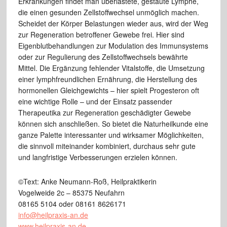
Erkrankungen findet man überlastete, gestaute Lymphe,
die einen gesunden Zellstoffwechsel unmöglich machen.
Scheidet der Körper Belastungen wieder aus, wird der Weg
zur Regeneration betroffener Gewebe frei. Hier sind
Eigenblutbehandlungen zur Modulation des Immunsystems
oder zur Regulierung des Zellstoffwechsels bewährte
Mittel. Die Ergänzung fehlender Vitalstoffe, die Umsetzung
einer lymphfreundlichen Ernährung, die Herstellung des
hormonellen Gleichgewichts – hier spielt Progesteron oft
eine wichtige Rolle – und der Einsatz passender
Therapeutika zur Regeneration geschädigter Gewebe
können sich anschließen. So bietet die Naturheilkunde eine
ganze Palette interessanter und wirksamer Möglichkeiten,
die sinnvoll miteinander kombiniert, durchaus sehr gute
und langfristige Verbesserungen erzielen können.
©Text: Anke Neumann-Roß, Heilpraktikerin
Vogelweide 2c – 85375 Neufahrn
08165 5104 oder 08161 8626171
info@heilpraxis-an.de
www.heilpraxis-an.de