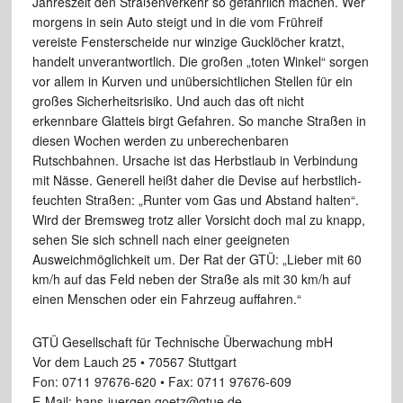
Jahreszeit den Straßenverkehr so gefährlich machen. Wer
morgens in sein Auto steigt und in die vom Frühreif
vereiste Fensterscheide nur winzige Gucklöcher kratzt,
handelt unverantwortlich. Die großen „toten Winkel“ sorgen
vor allem in Kurven und unübersichtlichen Stellen für ein
großes Sicherheitsrisiko. Und auch das oft nicht
erkennbare Glatteis birgt Gefahren. So manche Straßen in
diesen Wochen werden zu unberechenbaren
Rutschbahnen. Ursache ist das Herbstlaub in Verbindung
mit Nässe. Generell heißt daher die Devise auf herbstlich-
feuchten Straßen: „Runter vom Gas und Abstand halten“.
Wird der Bremsweg trotz aller Vorsicht doch mal zu knapp,
sehen Sie sich schnell nach einer geeigneten
Ausweichmöglichkeit um. Der Rat der GTÜ: „Lieber mit 60
km/h auf das Feld neben der Straße als mit 30 km/h auf
einen Menschen oder ein Fahrzeug auffahren.“
GTÜ Gesellschaft für Technische Überwachung mbH
Vor dem Lauch 25 • 70567 Stuttgart
Fon: 0711 97676-620 • Fax: 0711 97676-609
E-Mail: hans-juergen.goetz@gtue.de