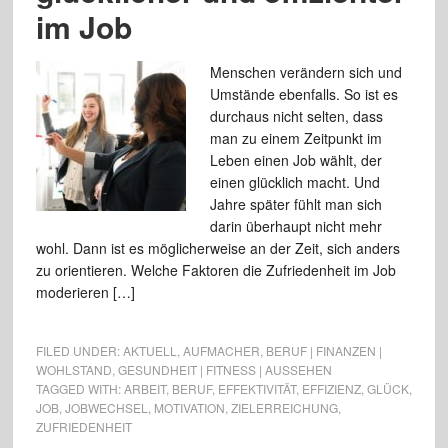
im Job
Menschen verändern sich und
Umstände ebenfalls. So ist es
durchaus nicht selten, dass
man zu einem Zeitpunkt im
Leben einen Job wählt, der
einen glücklich macht. Und
Jahre später fühlt man sich
darin überhaupt nicht mehr
wohl. Dann ist es möglicherweise an der Zeit, sich anders
zu orientieren. Welche Faktoren die Zufriedenheit im Job
moderieren […]
FILED UNDER:
AKTUELL
,
AUFMACHER
,
BERUF | FINANZEN |
WOHLSTAND
,
GESUNDHEIT | FITNESS | AUSSEHEN
TAGGED WITH:
ARBEIT
,
BERUF
,
EFFEKTIVITÄT
,
EFFIZIENZ
,
GLÜCK
,
JOB
,
JOBWECHSEL
,
MOTIVATION
,
ZIELERREICHUNG
,
ZUFRIEDENHEIT