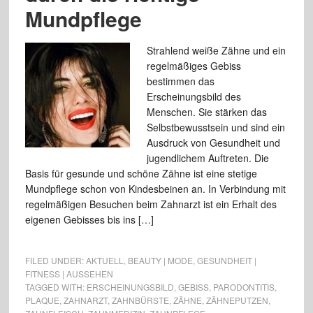
Mundpflege
Strahlend weiße Zähne und ein
regelmäßiges Gebiss
bestimmen das
Erscheinungsbild des
Menschen. Sie stärken das
Selbstbewusstsein und sind ein
Ausdruck von Gesundheit und
jugendlichem Auftreten. Die
Basis für gesunde und schöne Zähne ist eine stetige
Mundpflege schon von Kindesbeinen an. In Verbindung mit
regelmäßigen Besuchen beim Zahnarzt ist ein Erhalt des
eigenen Gebisses bis ins […]
FILED UNDER:
AKTUELL
,
BEAUTY | MODE
,
GESUNDHEIT |
FITNESS | AUSSEHEN
TAGGED WITH:
ERSCHEINUNGSBILD
,
GEBISS
,
PARODONTITIS
,
PLAQUE
,
ZAHNARZT
,
ZAHNBÜRSTE
,
ZÄHNE
,
ZÄHNEPUTZEN
,