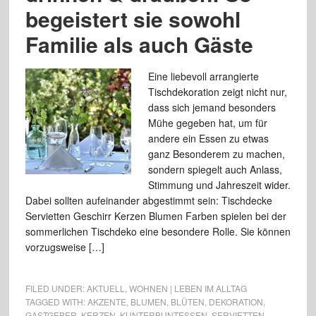
begeistert sie sowohl
Familie als auch Gäste
Eine liebevoll arrangierte
Tischdekoration zeigt nicht nur,
dass sich jemand besonders
Mühe gegeben hat, um für
andere ein Essen zu etwas
ganz Besonderem zu machen,
sondern spiegelt auch Anlass,
Stimmung und Jahreszeit wider.
Dabei sollten aufeinander abgestimmt sein: Tischdecke
Servietten Geschirr Kerzen Blumen Farben spielen bei der
sommerlichen Tischdeko eine besondere Rolle. Sie können
vorzugsweise […]
FILED UNDER:
AKTUELL
,
WOHNEN | LEBEN IM ALLTAG
TAGGED WITH:
AKZENTE
,
BLUMEN
,
BLÜTEN
,
DEKORATION
,
GASTGEBER
,
KERZEN
,
KUNTERBUNTESSEN
,
SERVIETTEN
,