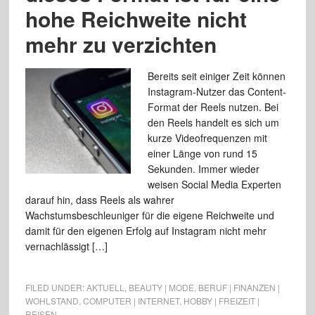
hohe Reichweite nicht
mehr zu verzichten
Bereits seit einiger Zeit können
Instagram-Nutzer das Content-
Format der Reels nutzen. Bei
den Reels handelt es sich um
kurze Videofrequenzen mit
einer Länge von rund 15
Sekunden. Immer wieder
weisen Social Media Experten
darauf hin, dass Reels als wahrer
Wachstumsbeschleuniger für die eigene Reichweite und
damit für den eigenen Erfolg auf Instagram nicht mehr
vernachlässigt […]
FILED UNDER:
AKTUELL
,
BEAUTY | MODE
,
BERUF | FINANZEN |
WOHLSTAND
,
COMPUTER | INTERNET
,
HOBBY | FREIZEIT |
REISEN