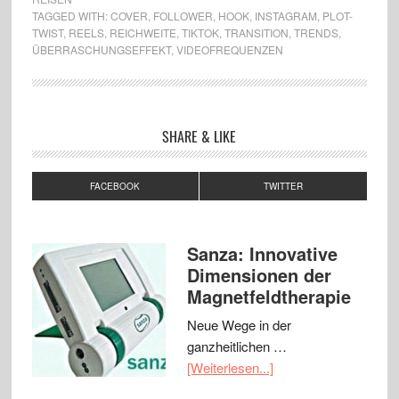
TAGGED WITH:
COVER
,
FOLLOWER
,
HOOK
,
INSTAGRAM
,
PLOT-
TWIST
,
REELS
,
REICHWEITE
,
TIKTOK
,
TRANSITION
,
TRENDS
,
ÜBERRASCHUNGSEFFEKT
,
VIDEOFREQUENZEN
SHARE & LIKE
FACEBOOK
TWITTER
Sanza: Innovative
Dimensionen der
Magnetfeldtherapie
Neue Wege in der
ganzheitlichen …
[Weiterlesen...]