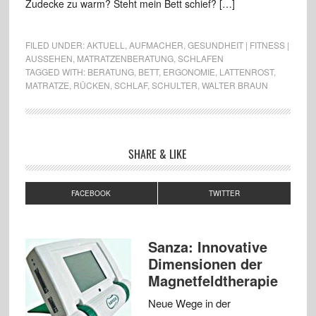
Zudecke zu warm? Steht mein Bett schief? […]
FILED UNDER:
AKTUELL
,
AUFMACHER
,
GESUNDHEIT | FITNESS |
AUSSEHEN
,
MATRATZENBERATUNG
,
SCHLAFEN
TAGGED WITH:
BERATUNG
,
BETT
,
ERGONOMIE
,
LATTENROST
,
MATRATZE
,
RÜCKEN
,
SCHLAF
,
SCHULTER
,
WALTER BRAUN
SHARE & LIKE
FACEBOOK
TWITTER
Sanza: Innovative
Dimensionen der
Magnetfeldtherapie
Neue Wege in der