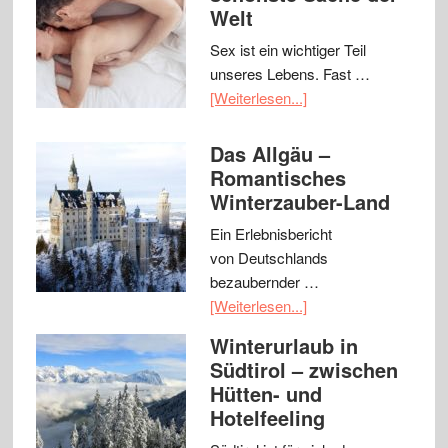
Welt
Sex ist ein wichtiger Teil
unseres Lebens. Fast …
[Weiterlesen...]
Das Allgäu –
Romantisches
Winterzauber-Land
Ein Erlebnisbericht
von Deutschlands
bezaubernder …
[Weiterlesen...]
Winterurlaub in
Südtirol – zwischen
Hütten- und
Hotelfeeling