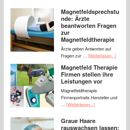
Magnetfeldsprechstu
nde: Ärzte
beantworten Fragen
zur
Magnetfeldtherapie
Ärzte geben Antworten auf
Fragen zur …
[Weiterlesen...]
Magnetfeld Therapie
Firmen stellen ihre
Leistungen vor
Magnetfeldtherapie
Firmenportraits Hersteller und
…
[Weiterlesen...]
Graue Haare
rauswachsen lassen: