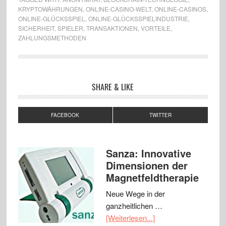
KRYPTOWÄHRUNGEN
,
ONLINE-CASINO-WELT
,
ONLINE-CASINOS
,
ONLINE-GLÜCKSSPIEL
,
ONLINE-GLÜCKSSPIELINDUSTRIE
,
SICHERHEIT
,
SPIELER
,
TRANSAKTIONEN
,
VORTEILE
,
ZAHLUNGSMETHODEN
SHARE & LIKE
FACEBOOK
TWITTER
Sanza: Innovative
Dimensionen der
Magnetfeldtherapie
Neue Wege in der
ganzheitlichen …
[Weiterlesen...]