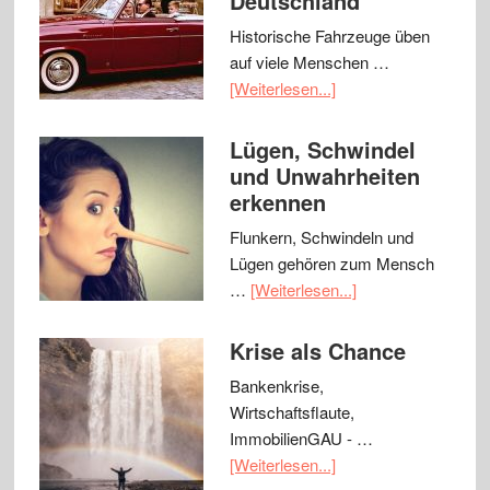
Deutschland
Historische Fahrzeuge üben
auf viele Menschen …
[Weiterlesen...]
Lügen, Schwindel
und Unwahrheiten
erkennen
Flunkern, Schwindeln und
Lügen gehören zum Mensch
…
[Weiterlesen...]
Krise als Chance
Bankenkrise,
Wirtschaftsflaute,
ImmobilienGAU - …
[Weiterlesen...]