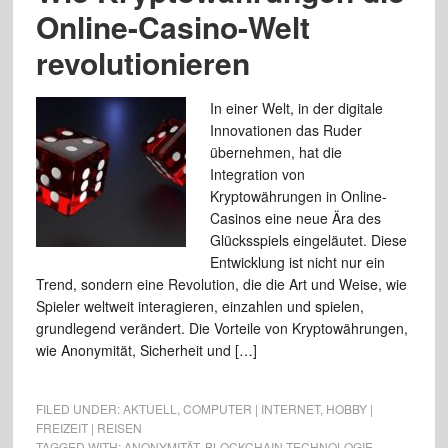
Online-Casino-Welt
revolutionieren
In einer Welt, in der digitale
Innovationen das Ruder
übernehmen, hat die
Integration von
Kryptowährungen in Online-
Casinos eine neue Ära des
Glücksspiels eingeläutet. Diese
Entwicklung ist nicht nur ein
Trend, sondern eine Revolution, die die Art und Weise, wie
Spieler weltweit interagieren, einzahlen und spielen,
grundlegend verändert. Die Vorteile von Kryptowährungen,
wie Anonymität, Sicherheit und […]
FILED UNDER:
AKTUELL
,
COMPUTER | INTERNET
,
HOBBY |
FREIZEIT | REISEN
TAGGED WITH:
ANONYMITÄT
,
BLOCKCHAIN-TECHNOLOGIE
,