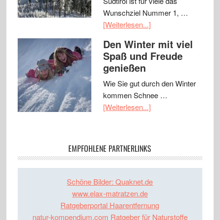
Südtirol ist für viele das
Wunschziel Nummer 1, …
[Weiterlesen...]
Den Winter mit viel
Spaß und Freude
genießen
Wie Sie gut durch den Winter
kommen Schnee …
[Weiterlesen...]
EMPFOHLENE PARTNERLINKS
Schöne Bilder: Quaknet.de
www.elax-matratzen.de
Ratgeberportal Haarentfernung
natur-kompendium.com Ratgeber für Naturstoffe