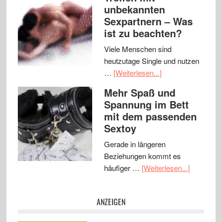
unbekannten
Sexpartnern – Was
ist zu beachten?
Viele Menschen sind
heutzutage Single und nutzen
…
[Weiterlesen...]
Mehr Spaß und
Spannung im Bett
mit dem passenden
Sextoy
Gerade in längeren
Beziehungen kommt es
häufiger …
[Weiterlesen...]
ANZEIGEN