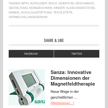
TAGGED WITH:
AUFKLEBER
,
BUCH
,
EIGENTUM
,
GESCHMACK
,
GESTALTUNG
,
KENNZEICHNEN
,
KINDER
,
KLEIDUNGSSTÜCKE
,
NAMEN
,
SCHULAUSSTATTUNG
,
TEXTILSTIFTE
,
VERWECHSLUNGSGEFAHR
SHARE & LIKE
FACEBOOK
TWITTER
Sanza: Innovative
Dimensionen der
Magnetfeldtherapie
Neue Wege in der
ganzheitlichen …
[Weiterlesen...]