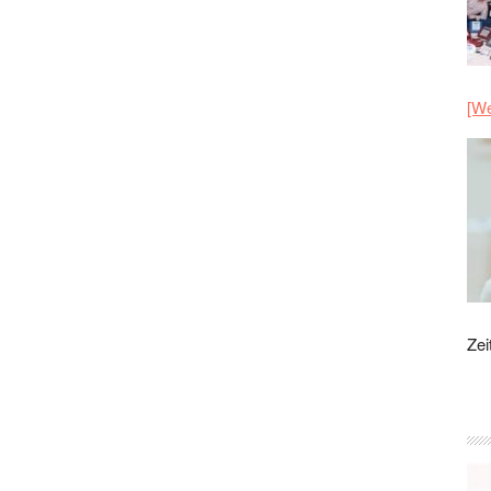
[We
Zei