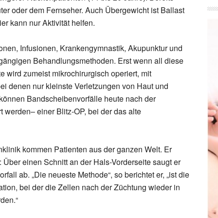
uter oder dem Fernseher. Auch Übergewicht ist Ballast
r kann nur Aktivität helfen.
onen, Infusionen, Krankengymnastik, Akupunktur und
 gängigen Behandlungsmethoden. Erst wenn all diese
 wird zumeist mikrochirurgisch operiert, mit
ei denen nur kleinste Verletzungen von Haut und
können Bandscheibenvorfälle heute nach der
werden– einer Blitz-OP, bei der das alte
enklinik kommen Patienten aus der ganzen Welt. Er
Über einen Schnitt an der Hals-Vorderseite saugt er
all ab. „Die neueste Methode“, so berichtet er, „ist die
tion, bei der die Zellen nach der Züchtung wieder in
rden.“