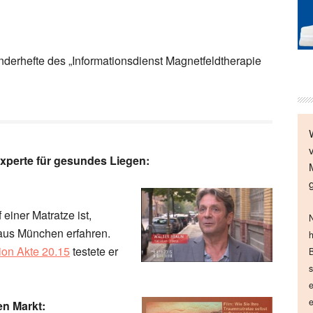
derhefte des „Informationsdienst Magnetfeldtherapie
xperte für gesundes Liegen:
einer Matratze ist,
N
aus München erfahren.
h
on Akte 20.15
testete er
B
s
e
e
en Markt: