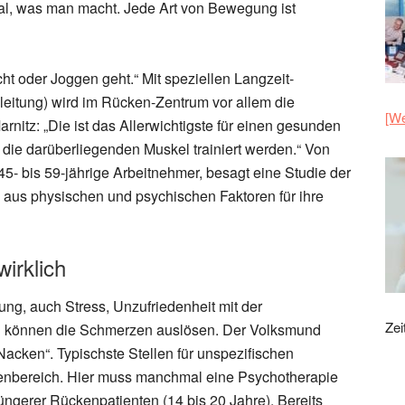
al, was man macht. Jede Art von Bewegung ist
t oder Joggen geht.“ Mit speziellen Langzeit-
eitung) wird im Rücken-Zentrum vor allem die
[We
arnitz: „Die ist das Allerwichtigste für einen gesunden
n die darüberliegenden Muskel trainiert werden.“ Von
5- bis 59-jährige Arbeitnehmer, besagt eine Studie der
x aus physischen und psychischen Faktoren für ihre
irklich
ng, auch Stress, Unzufriedenheit mit der
Zei
en können die Schmerzen auslösen. Der Volksmund
Nacken“. Typischste Stellen für unspezifischen
nbereich. Hier muss manchmal eine Psychotherapie
jüngerer Rückenpatienten (14 bis 20 Jahre). Bereits