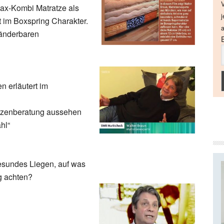
V
lax-Kombi Matratze als
j
 im Boxspring Charakter.
a
 änderbaren
n erläutert im
atzenberatung aussehen
hl“
esundes Liegen, auf was
g achten?