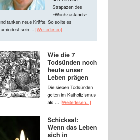
Strapazen des
»Wachzustands«
und tanken neue Kräfte. So sollte es
zumindest sein ...
[Weiterlesen]
Wie die 7
Todsünden noch
heute unser
Leben prägen
Die sieben Todsünden
gelten im Katholizismus
als …
[Weiterlesen...]
Schicksal:
Wenn das Leben
sich in