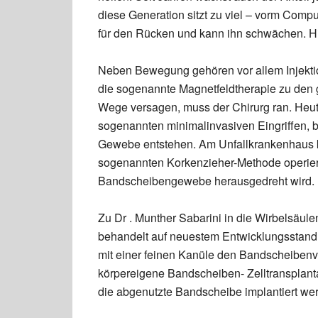
diese Generation sitzt zu viel – vorm Comp
für den Rücken und kann ihn schwächen. Hie
Neben Bewegung gehören vor allem Injekti
die sogenannte Magnetfeldtherapie zu den
Wege versagen, muss der Chirurg ran. Heute
sogenannten minimalinvasiven Eingriffen, b
Gewebe entstehen. Am Unfallkrankenhaus 
sogenannten Korkenzieher-Methode operiert 
Bandscheibengewebe herausgedreht wird.
Zu Dr . Munther Sabarini in die Wirbelsäul
behandelt auf neuestem Entwicklungsstand: 
mit einer feinen Kanüle den Bandscheibenvorf
körpereigene Bandscheiben- Zelltransplanta
die abgenutzte Bandscheibe implantiert we