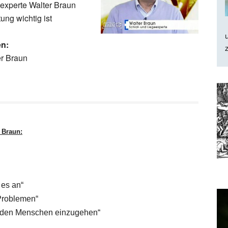
nexperte Walter Braun
ung wichtig ist
en:
ter Braun
 Braun:
 es an“
Problemen“
uf den Menschen einzugehen“