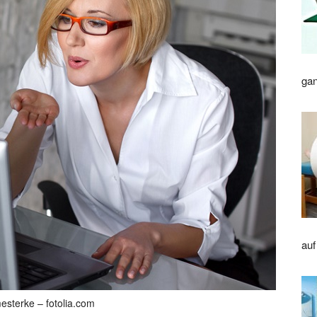
gan
auf
sterke – fotolia.com