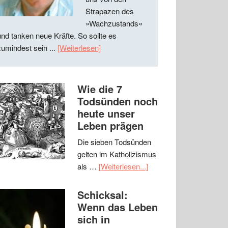
Strapazen des
»Wachzustands«
und tanken neue Kräfte. So sollte es
zumindest sein ...
[Weiterlesen]
Wie die 7
Todsünden noch
heute unser
Leben prägen
Die sieben Todsünden
gelten im Katholizismus
als …
[Weiterlesen...]
Schicksal:
Wenn das Leben
sich in