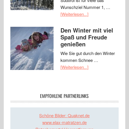
Südtirol ist für viele das
Wunschziel Nummer 1, …
[Weiterlesen...]
Den Winter mit viel
Spaß und Freude
genießen
Wie Sie gut durch den Winter
kommen Schnee …
[Weiterlesen...]
EMPFOHLENE PARTNERLINKS
Schöne Bilder: Quaknet.de
www.elax-matratzen.de