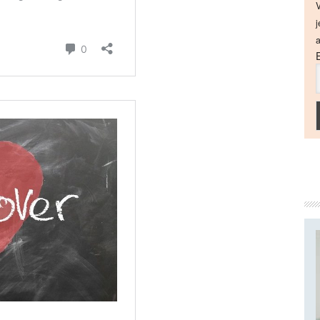
V
j
a