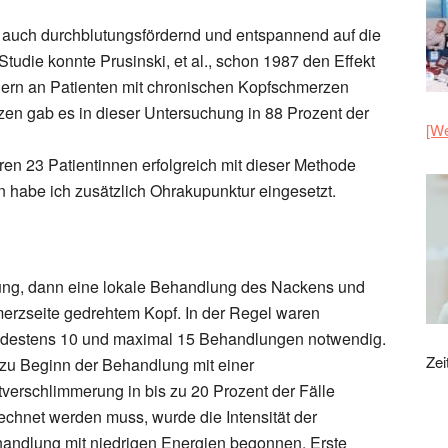
s auch durchblutungsfördernd und entspannend auf die
 Studie konnte Prusinski, et al., schon 1987 den Effekt
dern an Patienten mit chronischen Kopfschmerzen
n gab es in dieser Untersuchung in 88 Prozent der
[We
hren 23 Patientinnen erfolgreich mit dieser Methode
n habe ich zusätzlich Ohrakupunktur eingesetzt.
ung, dann eine lokale Behandlung des Nackens und
merzseite gedrehtem Kopf.
In der Regel waren
destens 10 und maximal 15 Behandlungen notwendig.
Zei
zu Beginn der Behandlung mit einer
tverschlimmerung in bis zu 20 Prozent der Fälle
echnet werden muss, wurde die Intensität der
andlung mit niedrigen Energien begonnen. Erste