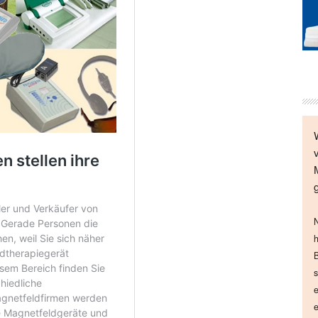
N
h
B
s
e
e