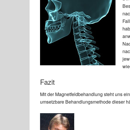
Bes
nac
Fal
hab
an
Nac
nac
jew
wie
Fazit
Mit der Magnetfeldbehandlung steht uns eine
umsetzbare Behandlungsmethode dieser hä