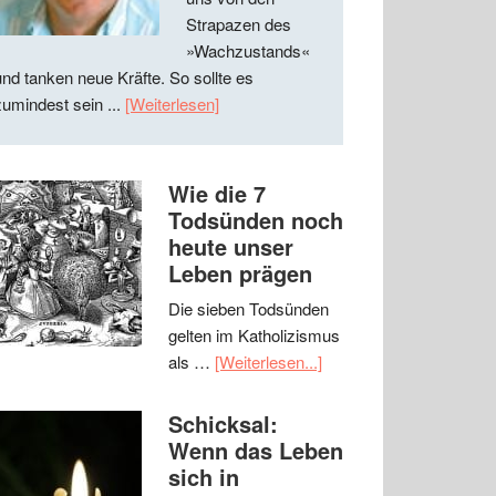
Strapazen des
»Wachzustands«
und tanken neue Kräfte. So sollte es
zumindest sein ...
[Weiterlesen]
Wie die 7
Todsünden noch
heute unser
Leben prägen
Die sieben Todsünden
gelten im Katholizismus
als …
[Weiterlesen...]
Schicksal:
Wenn das Leben
sich in