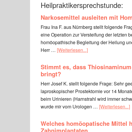
Heilpraktikersprechstunde:
Narkosemittel ausleiten mit Ho
Frau Ina F. aus Nürnberg stellt folgende Fr
eine Operation zur Versteifung der letzten 
homöopathische Begleitung der Heilung und 
Herr …
[Weiterlesen...]
Stimmt es, dass Thiosinaminum 
bringt?
Herr Josef K. stellt folgende Frage: Sehr ge
laproskopischer Prostektomie vor 14 Monat
beim Urinieren (Harnstrahl wird immer sch
wurde mir vom Urologen …
[Weiterlesen...]
Welches homöopatische Mittel h
Zahnimplantaten