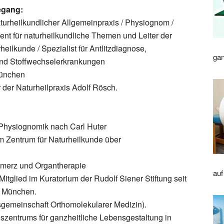
egang:
aturheilkundlicher Allgemeinpraxis / Physiognom /
zent für naturheilkundliche Themen und Leiter der
eilkunde / Spezialist für Antlitzdiagnose,
gan
nd Stoffwechselerkrankungen
München
er der Naturheilpraxis Adolf Rösch.
 Physiognomik nach Carl Huter
am Zentrum für Naturheilkunde über
hmerz und Organtherapie
auf
glied im Kuratorium der Rudolf Siener Stiftung seit
s München.
gemeinschaft Orthomolekularer Medizin).
szentrums für ganzheitliche Lebensgestaltung in