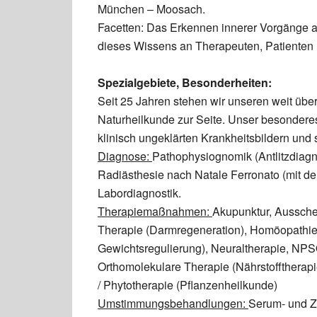
München – Moosach.
Facetten: Das Erkennen innerer Vorgänge 
dieses Wissens an Therapeuten, Patienten un
Spezialgebiete, Besonderheiten:
Seit 25 Jahren stehen wir unseren weit übe
Naturheilkunde zur Seite. Unser besonderes
klinisch ungeklärten Krankheitsbildern und
Diagnose:
Pathophysiognomik (Antlitzdiagn
Radiästhesie nach Natale Ferronato (mit de
Labordiagnostik.
Therapiemaßnahmen:
Akupunktur, Aussche
Therapie (Darmregeneration), Homöopathie
Gewichtsregulierung), Neuraltherapie, NPS
Orthomolekulare Therapie (Nährstofftherapie
/ Phytotherapie (Pflanzenheilkunde)
Umstimmungsbehandlungen:
Serum- und Ze