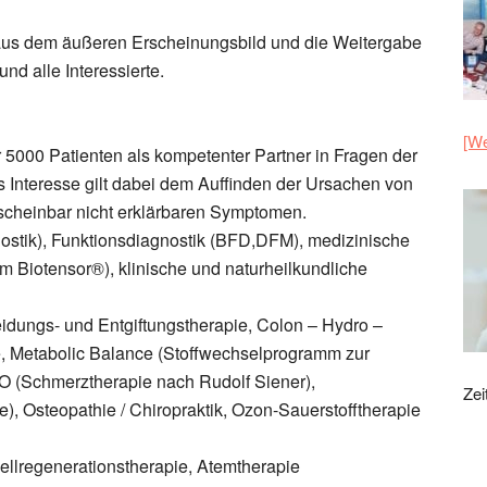
aus dem äußeren Erscheinungsbild und die Weitergabe
d alle Interessierte.
[We
r 5000 Patienten als kompetenter Partner in Fragen der
 Interesse gilt dabei dem Auffinden der Ursachen von
 scheinbar nicht erklärbaren Symptomen.
ostik), Funktionsdiagnostik (BFD,DFM), medizinische
m Biotensor®), klinische und naturheilkundliche
idungs- und Entgiftungstherapie, Colon – Hydro –
, Metabolic Balance (Stoffwechselprogramm zur
O (Schmerztherapie nach Rudolf Siener),
Zei
), Osteopathie / Chiropraktik, Ozon-Sauerstofftherapie
llregenerationstherapie, Atemtherapie