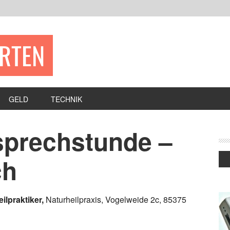
ERTEN
GELD
TECHNIK
rsprechstunde –
ch
ilpraktiker,
Naturheilpraxis, Vogelweide 2c, 85375