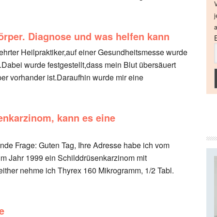
V
j
a
örper. Diagnose und was helfen kann
eehrter Heilpraktiker,auf einer Gesundheitsmesse wurde
.Dabei wurde festgestellt,dass mein Blut übersäuert
er vorhander ist.Daraufhin wurde mir eine
enkarzinom, kann es eine
lgende Frage: Guten Tag, Ihre Adresse habe ich vom
e im Jahr 1999 ein Schilddrüsenkarzinom mit
either nehme ich Thyrex 160 Mikrogramm, 1/2 Tabl.
e