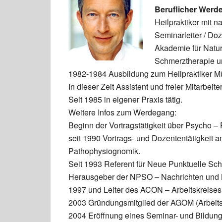
Beruflicher Werd
Heilpraktiker mit n
Seminarleiter / Do
Akademie für Naturh
Schmerztherapie u
1982-1984 Ausbildung zum Heilpraktiker 
In dieser Zeit Assistent und freier Mitarbeit
Seit 1985 in eigener Praxis tätig.
Weitere Infos zum Werdegang:
Beginn der Vortragstätigkeit über Psycho –
seit 1990 Vortrags- und Dozententätigkeit 
Pathophysiognomik.
Seit 1993 Referent für Neue Punktuelle Sc
Herausgeber der NPSO – Nachrichten und Mit
1997 und Leiter des ACON – Arbeitskreise
2003 Gründungsmitglied der AGOM (Arbeits
2004 Eröffnung eines Seminar- und Bildung