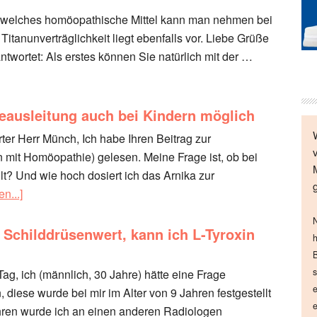
lo, welches homöopathische Mittel kann man nehmen bei
tanunverträglichkeit liegt ebenfalls vor. Liebe Grüße
twortet: Als erstes können Sie natürlich mit der …
eausleitung auch bei Kindern möglich
rter Herr Münch, Ich habe Ihren Beitrag zur
n mit Homöopathie) gelesen. Meine Frage ist, ob bei
t? Und wie hoch dosiert ich das Arnika zur
n...]
N
Schilddrüsenwert, kann ich L-Tyroxin
h
B
s
 Tag, ich (männlich, 30 Jahre) hätte eine Frage
e
 diese wurde bei mir im Alter von 9 Jahren festgestellt
e
ahren wurde ich an einen anderen Radiologen