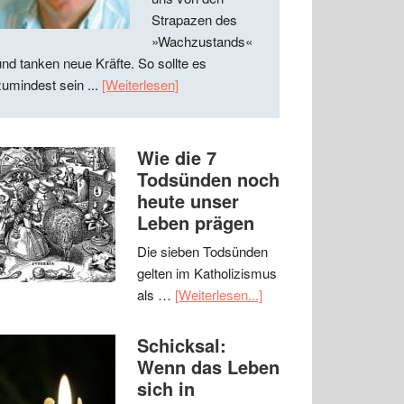
Strapazen des
»Wachzustands«
und tanken neue Kräfte. So sollte es
zumindest sein ...
[Weiterlesen]
Wie die 7
Todsünden noch
heute unser
Leben prägen
Die sieben Todsünden
gelten im Katholizismus
als …
[Weiterlesen...]
Schicksal:
Wenn das Leben
sich in