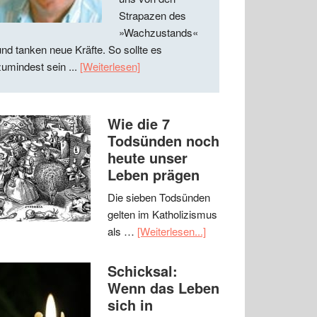
Strapazen des
»Wachzustands«
und tanken neue Kräfte. So sollte es
zumindest sein ...
[Weiterlesen]
Wie die 7
Todsünden noch
heute unser
Leben prägen
Die sieben Todsünden
gelten im Katholizismus
als …
[Weiterlesen...]
Schicksal:
Wenn das Leben
sich in