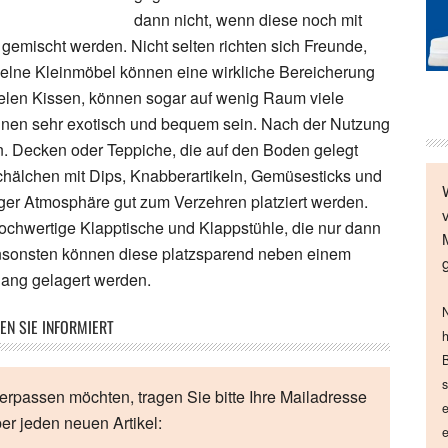
dann nicht, wenn diese noch mit
emischt werden. Nicht selten richten sich Freunde,
elne Kleinmöbel können eine wirkliche Bereicherung
ielen Kissen, können sogar auf wenig Raum viele
nnen sehr exotisch und bequem sein. Nach der Nutzung
ln. Decken oder Teppiche, die auf den Boden gelegt
chälchen mit Dips, Knabberartikeln, Gemüsesticks und
ger Atmosphäre gut zum Verzehren platziert werden.
ochwertige Klapptische und Klappstühle, die nur dann
Ansonsten können diese platzsparend neben einem
hang gelagert werden.
N
EN SIE INFORMIERT
h
B
s
erpassen möchten, tragen Sie bitte Ihre Mailadresse
e
ber jeden neuen Artikel:
e