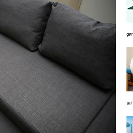
gan
auf