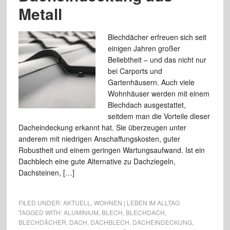
Metall
Blechdächer erfreuen sich seit
einigen Jahren großer
Beliebtheit – und das nicht nur
bei Carports und
Gartenhäusern. Auch viele
Wohnhäuser werden mit einem
Blechdach ausgestattet,
seitdem man die Vorteile dieser
Dacheindeckung erkannt hat. Sie überzeugen unter
anderem mit niedrigen Anschaffungskosten, guter
Robustheit und einem geringen Wartungsaufwand. Ist ein
Dachblech eine gute Alternative zu Dachziegeln,
Dachsteinen, […]
FILED UNDER:
AKTUELL
,
WOHNEN | LEBEN IM ALLTAG
TAGGED WITH:
ALUMINIUM
,
BLECH
,
BLECHDACH
,
BLECHDÄCHER
,
DACH
,
DACHBLECH
,
DACHEINDECKUNG
,