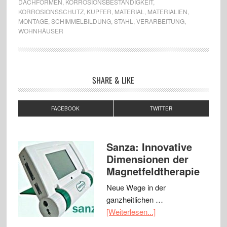
DACHFORMEN
,
KORROSIONSBESTÄNDIGKEIT
,
KORROSIONSSCHUTZ
,
KUPFER
,
MATERIAL
,
MATERIALIEN
,
MONTAGE
,
SCHIMMELBILDUNG
,
STAHL
,
VERARBEITUNG
,
WOHNHÄUSER
SHARE & LIKE
FACEBOOK
TWITTER
Sanza: Innovative
Dimensionen der
Magnetfeldtherapie
Neue Wege in der
ganzheitlichen …
[Weiterlesen...]