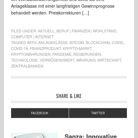
Anlageklasse mit einer langfristigen Gewinnprognose
behandelt werden. Preiskorrekturen […]
FILED UNDER:
AKTUELL
,
BERUF | FINANZEN | WOHLSTAND
,
COMPUTER | INTERNET
TAGGED WITH:
ANLAGEKLASSE
,
BITCOIN
,
BLOCKCHAIN
,
COVID
,
COVID-19
,
FINANZPRODUKT
,
KRYPTO-MARKT
,
KRYPTOWÄHRUNGEN
,
PANDEMIE
,
REGIERUNGEN
,
TECHNOLOGIE
,
VERMÖGENSWERT
,
WÄHRUNG
,
WIRTSCHAFT
,
ZENTRALBANKEN
SHARE & LIKE
FACEBOOK
TWITTER
Sanza: Innovative