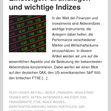
und wichtige Indizes
In der Welt der Finanzen und
Investments sind Aktienindizes
wichtige Instrumente, die
Anlegern dabei helfen, die
Performance verschiedener
Märkte und Wirtschaftsräume
einzuschätzen. In diesem
Artikel werden wir uns auf die
wesentlichen Aspekte und die Bedeutung der bekanntesten
Aktienindizes konzentrieren. Dabei werfen wir einen Blick
auf den deutschen DAX, den US-amerikanischen S&P 500,
den britischen FTSE […]
FILED UNDER:
AKTUELL
,
BERUF | FINANZEN | WOHLSTAND
TAGGED WITH:
AKTIEN
,
AKTIENINDEX
,
ANLEGER
,
DAX
,
FINANZMÄRKTE
,
FTSE
,
INDEX
,
INDIZES
,
MARKTKAPITALISIERUNG
,
NIKKEI
,
PORTFOLIOS
,
S&P
,