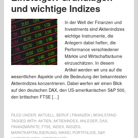
und wichtige Indizes
In der Welt der Finanzen und
Investments sind Aktienindizes
wichtige Instrumente, die
Anlegern dabei helfen, die
Performance verschiedener
Märkte und Wirtschaftsräume
einzuschätzen. In diesem
Artikel werden wir uns auf die
wesentlichen Aspekte und die Bedeutung der bekanntesten
Aktienindizes konzentrieren. Dabei werfen wir einen Blick
auf den deutschen DAX, den US-amerikanischen S&P 500,
den britischen FTSE […]
FILED UNDER:
AKTUELL
,
BERUF | FINANZEN | WOHLSTAND
TAGGED WITH:
AKTIEN
,
AKTIENINDEX
,
ANLEGER
,
DAX
,
FINANZMÄRKTE
,
FTSE
,
INDEX
,
INDIZES
,
MARKTKAPITALISIERUNG
,
NIKKEI
,
PORTFOLIOS
,
S&P
,