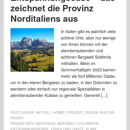
zeichnet die Provinz
Norditaliens aus
In Italien gibt es wahrlich viele
schöne Orte, aber nur wenige
von ihnen können mit der
atemberaubenden und
schönen Bergwelt Südtirols
mithalten. Allein im
Sommerhalbjahr 2023 kamen
mehr als fünf Millionen Gäste,
um in den klaren Bergseen zu baden, in den Dolomiten zu
wandern oder einfach nur regionale Spezialitäten in
atemberaubender Kulisse zu genießen. Generell […]
FILED UNDER:
AKTUELL
,
HOBBY | FREIZEIT | REISEN
,
KULTUR
,
REISEN
TAGGED WITH:
BERGSEEN
,
BERGWELT
,
DOLOMITEN
,
ENTSPANNUNGSOASE
,
ERHOLUNG
,
GÄSTE
,
KLIMA
,