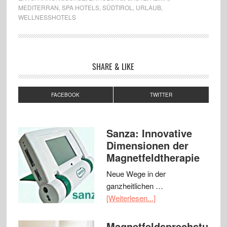
MEDITERRAN
,
SPA HOTELS
,
SÜDTIROL
,
URLAUB
,
WELLNESSHOTELS
SHARE & LIKE
FACEBOOK
TWITTER
Sanza: Innovative
Dimensionen der
Magnetfeldtherapie
Neue Wege in der
ganzheitlichen …
[Weiterlesen...]
Magnetfeldsprechstu