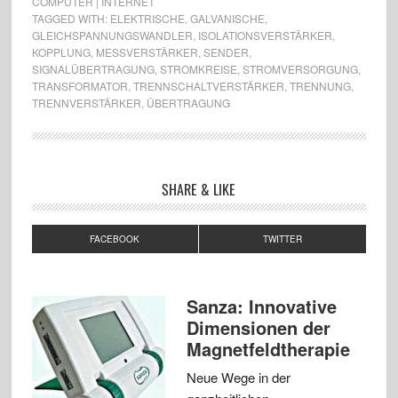
COMPUTER | INTERNET
TAGGED WITH:
ELEKTRISCHE
,
GALVANISCHE
,
GLEICHSPANNUNGSWANDLER
,
ISOLATIONSVERSTÄRKER
,
KOPPLUNG
,
MESSVERSTÄRKER
,
SENDER
,
SIGNALÜBERTRAGUNG
,
STROMKREISE
,
STROMVERSORGUNG
,
TRANSFORMATOR
,
TRENNSCHALTVERSTÄRKER
,
TRENNUNG
,
TRENNVERSTÄRKER
,
ÜBERTRAGUNG
SHARE & LIKE
FACEBOOK
TWITTER
Sanza: Innovative
Dimensionen der
Magnetfeldtherapie
Neue Wege in der