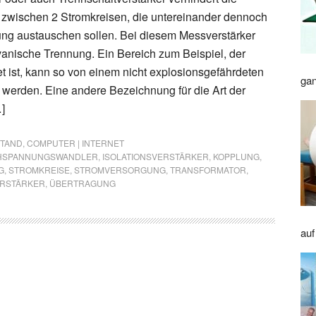
g zwischen 2 Stromkreisen, die untereinander dennoch
ung austauschen sollen. Bei diesem Messverstärker
vanische Trennung. Ein Bereich zum Beispiel, der
t ist, kann so von einem nicht explosionsgefährdeten
gan
 werden. Eine andere Bezeichnung für die Art der
]
STAND
,
COMPUTER | INTERNET
HSPANNUNGSWANDLER
,
ISOLATIONSVERSTÄRKER
,
KOPPLUNG
,
G
,
STROMKREISE
,
STROMVERSORGUNG
,
TRANSFORMATOR
,
RSTÄRKER
,
ÜBERTRAGUNG
auf