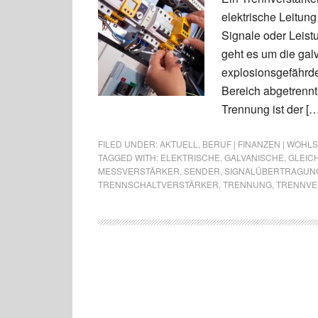
elektrische Leitun
Signale oder Leist
geht es um die gal
explosionsgefährde
Bereich abgetrennt
Trennung ist der […
FILED UNDER:
AKTUELL
,
BERUF | FINANZEN | WOHL
TAGGED WITH:
ELEKTRISCHE
,
GALVANISCHE
,
GLEIC
MESSVERSTÄRKER
,
SENDER
,
SIGNALÜBERTRAGUN
TRENNSCHALTVERSTÄRKER
,
TRENNUNG
,
TRENNVE