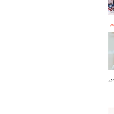
[We
Zei