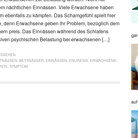
dem nächtlichen Einnässen. Viele Erwachsene haben
 ebenfalls zu kämpfen. Das Schamgefühl spielt hier
le, denn Erwachsene geben ihr Problem, bezüglich dem
gern preis. Das Einnässen während des Schlafens
gan
siven psychischen Belastung bei erwachsenen […]
AUSSEHEN
TNÄSSEN
,
BETTNÄSSER
,
EINNÄSSEN
,
ENURESIS
,
ERWACHSENE
,
ENTE
,
SYMPTOM
auf