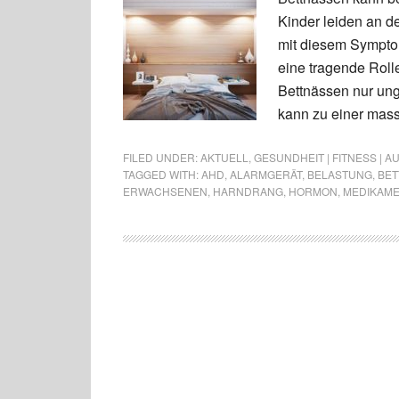
Kinder leiden an 
mit diesem Symptom
eine tragende Rol
Bettnässen nur un
kann zu einer mas
FILED UNDER:
AKTUELL
,
GESUNDHEIT | FITNESS | 
TAGGED WITH:
AHD
,
ALARMGERÄT
,
BELASTUNG
,
BET
ERWACHSENEN
,
HARNDRANG
,
HORMON
,
MEDIKAM