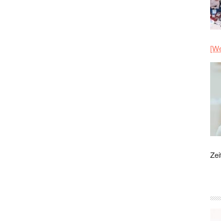
[We
Zei