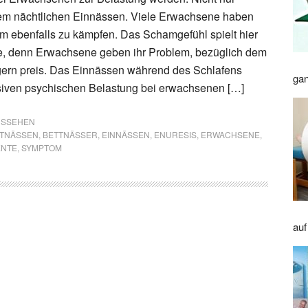
dem nächtlichen Einnässen. Viele Erwachsene haben
 ebenfalls zu kämpfen. Das Schamgefühl spielt hier
le, denn Erwachsene geben ihr Problem, bezüglich dem
gern preis. Das Einnässen während des Schlafens
gan
siven psychischen Belastung bei erwachsenen […]
AUSSEHEN
TNÄSSEN
,
BETTNÄSSER
,
EINNÄSSEN
,
ENURESIS
,
ERWACHSENE
,
ENTE
,
SYMPTOM
auf