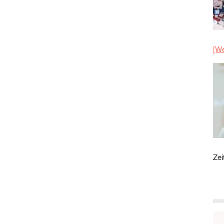
[We
Zei