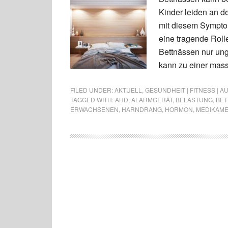
Kinder leiden an 
mit diesem Symptom
eine tragende Rol
Bettnässen nur un
kann zu einer mas
FILED UNDER:
AKTUELL
,
GESUNDHEIT | FITNESS | 
TAGGED WITH:
AHD
,
ALARMGERÄT
,
BELASTUNG
,
BET
ERWACHSENEN
,
HARNDRANG
,
HORMON
,
MEDIKAM