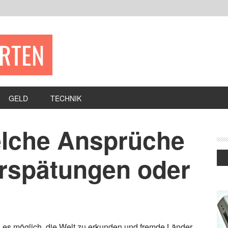
ERTEN
GELD
TECHNIK
elche Ansprüche
erspätungen oder
 es möglich, die Welt zu erkunden und fremde Länder