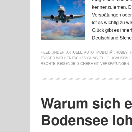
kennenzulernen. 
Verspätungen oder
ist es wichtig zu 
Glück gibt es inner
Deutschland Sicher
FILED UNDER:
AKTUELL
,
AUTO | MOBILITÄT
,
HOBBY | 
TAGGED WITH:
ENTSCHÄDIGUNG
,
EU
,
FLUGAUSFÄLL
RECHTE
,
REISENDE
,
SICHERHEIT
,
VERSPÄTUNGEN
Warum sich e
Bodensee loh