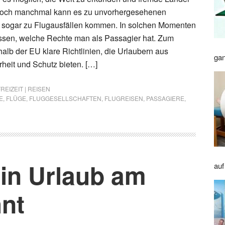
Doch manchmal kann es zu unvorhergesehenen
 sogar zu Flugausfällen kommen. In solchen Momenten
wissen, welche Rechte man als Passagier hat. Zum
halb der EU klare Richtlinien, die Urlaubern aus
gan
heit und Schutz bieten. […]
FREIZEIT | REISEN
E
,
FLÜGE
,
FLUGGESELLSCHAFTEN
,
FLUGREISEN
,
PASSAGIERE
,
in Urlaub am
auf
nt