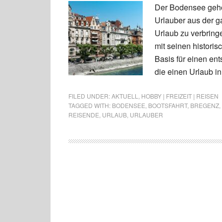
Der Bodensee gehör
Urlauber aus der g
Urlaub zu verbringe
mit seinen historis
Basis für einen en
die einen Urlaub i
FILED UNDER:
AKTUELL
,
HOBBY | FREIZEIT | REISEN
TAGGED WITH:
BODENSEE
,
BOOTSFAHRT
,
BREGENZ
,
REISENDE
,
URLAUB
,
URLAUBER