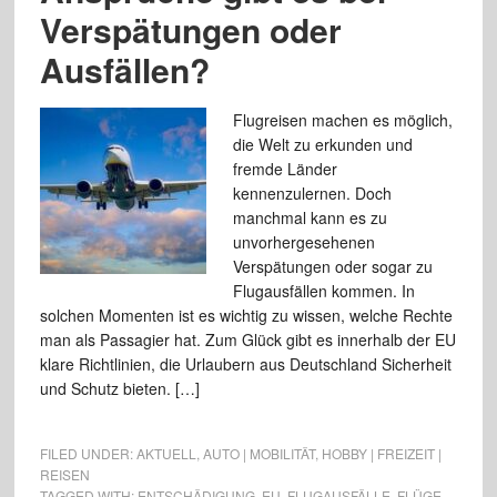
Verspätungen oder
Ausfällen?
Flugreisen machen es möglich,
die Welt zu erkunden und
fremde Länder
kennenzulernen. Doch
manchmal kann es zu
unvorhergesehenen
Verspätungen oder sogar zu
Flugausfällen kommen. In
solchen Momenten ist es wichtig zu wissen, welche Rechte
man als Passagier hat. Zum Glück gibt es innerhalb der EU
klare Richtlinien, die Urlaubern aus Deutschland Sicherheit
und Schutz bieten. […]
FILED UNDER:
AKTUELL
,
AUTO | MOBILITÄT
,
HOBBY | FREIZEIT |
REISEN
TAGGED WITH:
ENTSCHÄDIGUNG
,
EU
,
FLUGAUSFÄLLE
,
FLÜGE
,