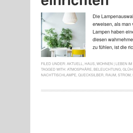
Die Lampenauswahl
erweisen, als man 
Lampen haben ein
diesen wahrnehmen
zu fühlen, ist die 
FILED UNDER:
AKTUELL
,
HAUS
,
WOHNEN | LEBEN IM
TAGGED WITH:
ATMOSPHÄRE
,
BELEUCHTUNG
,
GLÜH
NACHTTISCHLAMPE
,
QUECKSILBER
,
RAUM
,
STROM
,