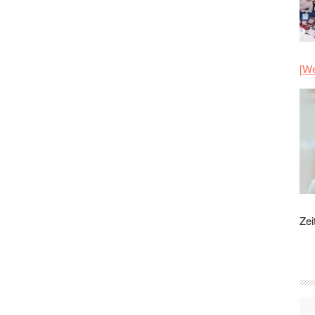
[We
Zei