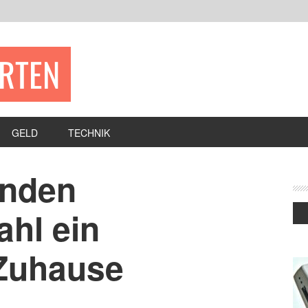
ERTEN
GELD
TECHNIK
enden
hl ein
Zuhause