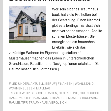
Wer sein eigenes Traumhaus
baut, hat viele Freiheiten bei
der Gestaltung. Einen Nachteil
gibt es allerdings: Es lässt sich
nicht vorher besichtigen. Abhilfe
schaffen Musterhäuser. Sie
ermöglichen ein hautnahes
Erlebnis, wie sich das
zukünftige Wohnen im Eigenheim gestalten könnte.
Musterhäuser machen das Leben in unterschiedlichen
Grundrissen, Baustilen und Designoptionen erfahrbar. Die
Räume lassen sich vermessen […]
FILED UNDER:
AKTUELL
,
BERUF | FINANZEN | WOHLSTAND
,
WOHNEN | LEBEN IM ALLTAG
TAGGED WITH:
BESUCH
,
FRAGEN
,
GESTALTUNG
,
GRUNDRISSE
,
HAUS
,
MUSTERHAUS
,
MUSTERHÄUSER
,
MUSTERHAUSPARK
,
RÄUME
,
TIPP
,
TRAUMHAUS
,
VERGLEICH