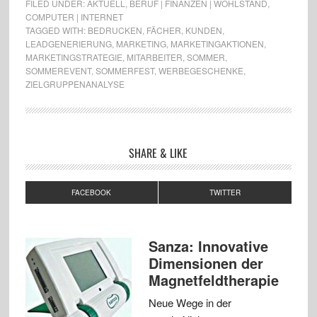
FILED UNDER:
AKTUELL
,
BERUF | FINANZEN | WOHLSTAND
,
COMPUTER | INTERNET
TAGGED WITH:
BEDRUCKEN
,
FÄCHER
,
KUNDEN
,
LEADGENERIERUNG
,
MARKETING
,
MARKETINGAKTIONEN
,
MARKETINGSTRATEGIE
,
MITARBEITER
,
SOMMER
,
SOMMEREVENT
,
SOMMERFEST
,
WERBEGESCHENKE
,
ZIELGRUPPENANALYSE
SHARE & LIKE
FACEBOOK
TWITTER
Sanza: Innovative
Dimensionen der
Magnetfeldtherapie
Neue Wege in der