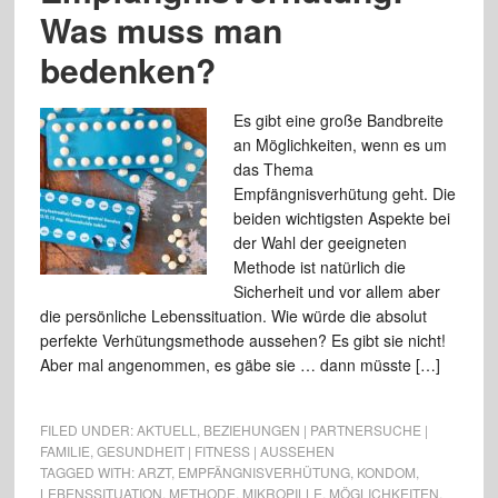
Was muss man
bedenken?
Es gibt eine große Bandbreite
an Möglichkeiten, wenn es um
das Thema
Empfängnisverhütung geht. Die
beiden wichtigsten Aspekte bei
der Wahl der geeigneten
Methode ist natürlich die
Sicherheit und vor allem aber
die persönliche Lebenssituation. Wie würde die absolut
perfekte Verhütungsmethode aussehen? Es gibt sie nicht!
Aber mal angenommen, es gäbe sie … dann müsste […]
FILED UNDER:
AKTUELL
,
BEZIEHUNGEN | PARTNERSUCHE |
FAMILIE
,
GESUNDHEIT | FITNESS | AUSSEHEN
TAGGED WITH:
ARZT
,
EMPFÄNGNISVERHÜTUNG
,
KONDOM
,
LEBENSSITUATION
,
METHODE
,
MIKROPILLE
,
MÖGLICHKEITEN
,