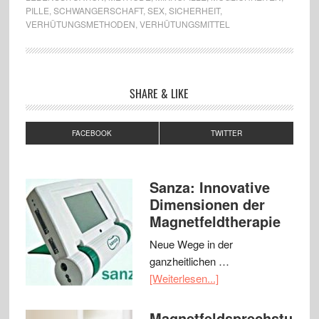
PILLE
,
SCHWANGERSCHAFT
,
SEX
,
SICHERHEIT
,
VERHÜTUNGSMETHODEN
,
VERHÜTUNGSMITTEL
SHARE & LIKE
FACEBOOK
TWITTER
Sanza: Innovative
Dimensionen der
Magnetfeldtherapie
Neue Wege in der
ganzheitlichen …
[Weiterlesen...]
Magnetfeldsprechstu