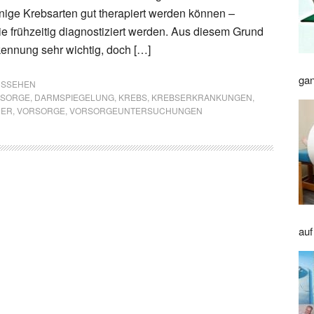
inige Krebsarten gut therapiert werden können –
e frühzeitig diagnostiziert werden. Aus diesem Grund
rkennung sehr wichtig, doch […]
gan
AUSSEHEN
RSORGE
,
DARMSPIEGELUNG
,
KREBS
,
KREBSERKRANKUNGEN
,
NER
,
VORSORGE
,
VORSORGEUNTERSUCHUNGEN
auf