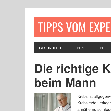
TIPPS VOM EXP
GESUNDHEIT
LEBEN
LIEBE
Die richtige 
beim Mann
Krebs ist allgegen
Krebsleiden erliege
annähernd so nied