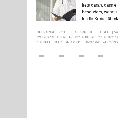
liegt daran, dass e
besonders, wenn si
ist die Krebsfrühe
FILED UNDER:
AKTUELL
,
GESUNDHEIT | FITNESS | 
TAGGED WITH:
ARZT
,
DARMKREBS
,
DARMKREBSVO
KREBSFRÜHERKENNUNG
,
KREBSVORSORGE
,
MÄN