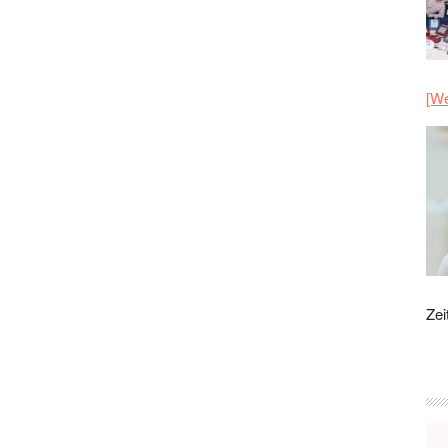
[We
Zei