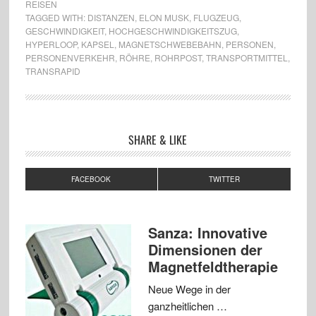
REISEN
TAGGED WITH:
DISTANZEN
,
ELON MUSK
,
FLUGZEUG
,
GESCHWINDIGKEIT
,
HOCHGESCHWINDIGKEITSZUG
,
HYPERLOOP
,
KAPSEL
,
MAGNETSCHWEBEBAHN
,
PERSONEN
,
PERSONENVERKEHR
,
RÖHRE
,
ROHRPOST
,
TRANSPORTMITTEL
,
TRANSRAPID
SHARE & LIKE
FACEBOOK
TWITTER
Sanza: Innovative
Dimensionen der
Magnetfeldtherapie
Neue Wege in der
ganzheitlichen …