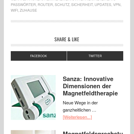
PASSWÖRTER
,
ROUTER
,
SCHUTZ
,
SICHERHEIT
,
UPDATES
,
VPN
,
WIFI
,
ZUHAUSE
SHARE & LIKE
FACEBOOK
TWITTER
Sanza: Innovative
Dimensionen der
Magnetfeldtherapie
Neue Wege in der
ganzheitlichen …
[Weiterlesen...]
Magnetfeldsprechstu