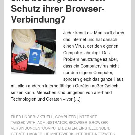
Schutz ihrer Browser-
Verbindung?
Jeder kennt es: Man surft durch
das Internet und hat danach
einen Virus, der den eigenen
Computer lahmlegt. Das
Problem heutzutage ist aber,
dass ein Computervirus nicht
nur den eignen Computer,
sondern gleich das ganze Haus
mit allen anderen internetfähigen Geräten außer Gefecht
setzen kann. Menschen sind umgeben von allerhand
Technologien und Geräten – vor […]
FILED UNDER:
AKTUELL
,
COMPUTER | INTERNET
TAGGED WITH:
ADMINISTRATOR
,
BROWSER
,
BROWSER-
VERBINDUNGEN
,
COMPUTER
,
DATEN
,
EINSTELLUNGEN
,
GERÄTE
,
HACKER
,
HEIMNETZWERK
,
INTERNET
,
NETZWERK
,