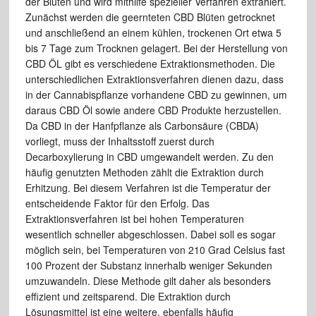
der Blüten und wird mithilfe spezieller Verfahren extrahiert.
Zunächst werden die geernteten CBD Blüten getrocknet
und anschließend an einem kühlen, trockenen Ort etwa 5
bis 7 Tage zum Trocknen gelagert. Bei der Herstellung von
CBD ÖL gibt es verschiedene Extraktionsmethoden. Die
unterschiedlichen Extraktionsverfahren dienen dazu, dass
in der Cannabispflanze vorhandene CBD zu gewinnen, um
daraus CBD Öl sowie andere CBD Produkte herzustellen.
Da CBD in der Hanfpflanze als Carbonsäure (CBDA)
vorliegt, muss der Inhaltsstoff zuerst durch
Decarboxylierung in CBD umgewandelt werden. Zu den
häufig genutzten Methoden zählt die Extraktion durch
Erhitzung. Bei diesem Verfahren ist die Temperatur der
entscheidende Faktor für den Erfolg. Das
Extraktionsverfahren ist bei hohen Temperaturen
wesentlich schneller abgeschlossen. Dabei soll es sogar
möglich sein, bei Temperaturen von 210 Grad Celsius fast
100 Prozent der Substanz innerhalb weniger Sekunden
umzuwandeln. Diese Methode gilt daher als besonders
effizient und zeitsparend. Die Extraktion durch
Lösungsmittel ist eine weitere, ebenfalls häufig