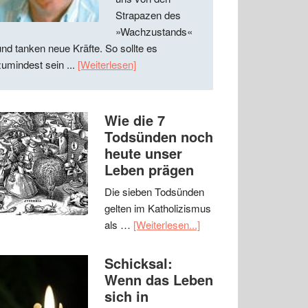
Strapazen des
»Wachzustands«
und tanken neue Kräfte. So sollte es
zumindest sein ...
[Weiterlesen]
Wie die 7
Todsünden noch
heute unser
Leben prägen
Die sieben Todsünden
gelten im Katholizismus
als …
[Weiterlesen...]
Schicksal:
Wenn das Leben
sich in