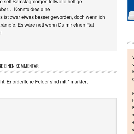
e seit Samstagmorgen teilweile heftige
ieber… Könnte dies eine
 ist zwar etwas besser geworden, doch wenn ich
Krämpfe. Es wäre nett wenn Du mir einen Rat
d
BE EINEN KOMMENTAR
ht.
Erforderliche Felder sind mit
*
markiert
N
h
B
s
e
e