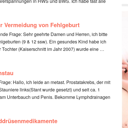
Verspannungen in HWS und BWS. Ich habe fast alle
ur Vermeidung von Fehlgeburt
gende Frage: Sehr geehrte Damen und Herren, ich bitte
ehlgeburten (9 & 12 ssw). Ein gesundes Kind habe ich
r Tochter (Kaiserschnitt im Jahr 2007) wurde eine …
hstau
rage: Hallo, ich leide an metast. Prostatakrebs, der mit
auniere links(Stant wurde gesetzt) und seit ca. 1
, am Unterbauch und Penis. Bekomme Lymphdrainagen
lddrüsenmedikamente