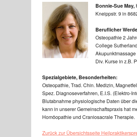
Bonnie-Sue May,
Kneippstr. 9 in 86
Beruflicher Werd
Osteopathie 2 Jah
College Sutherland
Akupunktmassage n
Div. Kurse in z.B.
Spezialgebiete, Besonderheiten:
Osteopathie, Trad. Chin. Medizin, Magnetfel
Spez. Diagnoseverfahren, E.I.S. (Elektro-Int
Blutabnahme physiologische Daten über di
kann in unserer Gemeinschaftspraxis hat 
Homöopathie und Craniosacrale Therapie.
Zurück zur Übersichtsseite Heilpraktikersp