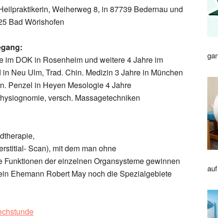
Heilpraktikerin, Weiherweg 8, in 87739 Bedernau und
825 Bad Wörishofen
egang:
gan
re im DOK in Rosenheim und weitere 4 Jahre im
 in Neu Ulm, Trad. Chin. Medizin 3 Jahre in München
. Penzel in Heyen Mesologie 4 Jahre
 Physiognomie, versch. Massagetechniken
dtherapie,
erstitial- Scan), mit dem man ohne
e Funktionen der einzelnen Organsysteme gewinnen
auf
mein Ehemann Robert May noch die Spezialgebiete
rechstunde