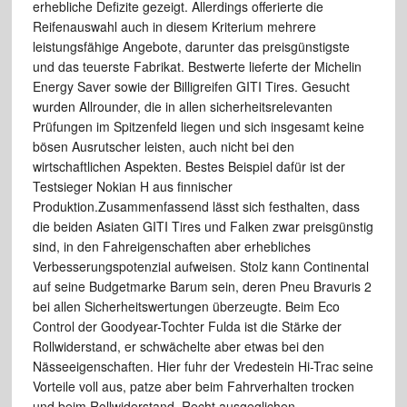
erhebliche Defizite gezeigt. Allerdings offerierte die
Reifenauswahl auch in diesem Kriterium mehrere
leistungsfähige Angebote, darunter das preisgünstigste
und das teuerste Fabrikat. Bestwerte lieferte der Michelin
Energy Saver sowie der Billigreifen GITI Tires. Gesucht
wurden Allrounder, die in allen sicherheitsrelevanten
Prüfungen im Spitzenfeld liegen und sich insgesamt keine
bösen Ausrutscher leisten, auch nicht bei den
wirtschaftlichen Aspekten. Bestes Beispiel dafür ist der
Testsieger Nokian H aus finnischer
Produktion.Zusammenfassend lässt sich festhalten, dass
die beiden Asiaten GITI Tires und Falken zwar preisgünstig
sind, in den Fahreigenschaften aber erhebliches
Verbesserungspotenzial aufweisen. Stolz kann Continental
auf seine Budgetmarke Barum sein, deren Pneu Bravuris 2
bei allen Sicherheitswertungen überzeugte. Beim Eco
Control der Goodyear-Tochter Fulda ist die Stärke der
Rollwiderstand, er schwächelte aber etwas bei den
Nässeeigenschaften. Hier fuhr der Vredestein Hi-Trac seine
Vorteile voll aus, patze aber beim Fahrverhalten trocken
und beim Rollwiderstand. Recht ausgeglichen