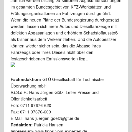
Jährlich werden bislang 24 Millionen Abgasuntersuchungen
im gesamten Bundesgebiet von KFZ-Werkstätten und
Prüfungsorganisationen an Fahrzeugen durchgeführt.
Wenn die neuen Pläne der Bundesregierung durchgesetzt
werden, lassen sich mehr Autos und Dieselfahrzeuge mit
defekten Abgasanlagen und erhöhtem Schadstoffausstoß
als bisher aus dem Verkehr ziehen. Und die Autobesitzer
können wieder sicher sein, das die Abgase ihres
Fahrzeugs oder ihres Diesels nicht über den
festgeschriebenen Emissionswerten liegt.
Fachredaktion:
GTÜ Gesellschaft für Technische
Überwachung mbH
V.i.S.d.P.: Hans-Jürgen Götz, Leiter Presse und
Öffentlichkeitsarbeit
Fon: 0711 97676-620
Fax: 0711 97676-609
E-Mail: hans-juergen.goetz@gtue.de
Redaktion:
Patricia Hansen
Impressum:
www.tipps-vom-experten.de