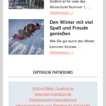
Südtirol ist für viele das
Wunschziel Nummer 1, …
[Weiterlesen...]
Den Winter mit viel
Spaß und Freude
genießen
Wie Sie gut durch den Winter
kommen Schnee …
[Weiterlesen...]
EMPFOHLENE PARTNERLINKS
Schöne Bilder: Quaknet.de
www.elax-matratzen.de
Ratgeberportal Haarentfernung
natur-kompendium.com Ratgeber für Naturstoffe