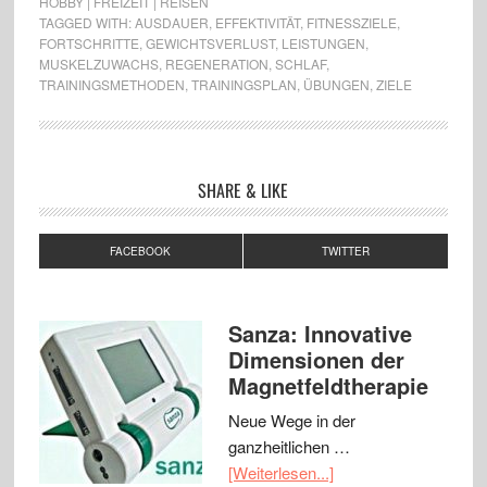
HOBBY | FREIZEIT | REISEN
TAGGED WITH:
AUSDAUER
,
EFFEKTIVITÄT
,
FITNESSZIELE
,
FORTSCHRITTE
,
GEWICHTSVERLUST
,
LEISTUNGEN
,
MUSKELZUWACHS
,
REGENERATION
,
SCHLAF
,
TRAININGSMETHODEN
,
TRAININGSPLAN
,
ÜBUNGEN
,
ZIELE
SHARE & LIKE
FACEBOOK
TWITTER
Sanza: Innovative
Dimensionen der
Magnetfeldtherapie
Neue Wege in der
ganzheitlichen …
[Weiterlesen...]