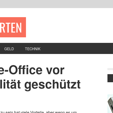
ERTEN
GELD
TECHNIK
-Office vor
ität geschützt
zu sein hat viele Vorteile, aber wenn es um