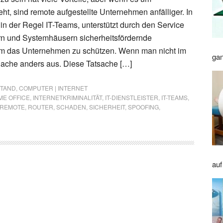
eht, sind remote aufgestellte Unternehmen anfälliger. In
in der Regel IT-Teams, unterstützt durch den Service
ern und Systemhäusern sicherheitsfördernde
 das Unternehmen zu schützen. Wenn man nicht im
gan
e Sache anders aus. Diese Tatsache […]
STAND
,
COMPUTER | INTERNET
ME OFFICE
,
INTERNETKRIMINALITÄT
,
IT-DIENSTLEISTER
,
IT-TEAMS
,
REMOTE
,
ROUTER
,
SCHADEN
,
SICHERHEIT
,
SPOOFING
,
auf