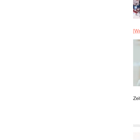
[We
Zei