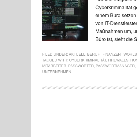
Cyberkriminalität g
einem Büro setzen 
von IT-Dienstleist
Maßnahmen um, um
Büro ist, sieht di
FILED UNDER:
AKTUELL
,
BERUF | FINANZEN | WOHL
TAGGED WITH:
CYBERKRIMINALITÄT
,
FIREWALLS
,
HO
MITARBEITER
,
PASSWÖRTER
,
PASSWORTMANAGER
,
UNTERNEHMEN